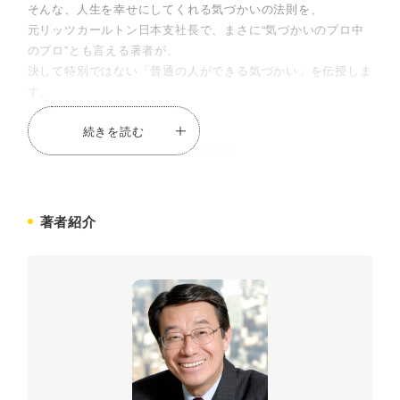
そんな、人生を幸せにしてくれる気づかいの法則を、
元リッツカールトン日本支社長で、まさに“気づかいのプロ中
のプロ”とも言える著者が、
決して特別ではない「普通の人ができる気づかい」を伝授しま
す。
続きを読む
「気がきく人はどこを見ているのか？」
「気づかいできない自分を否定しない」
「お客様との適切な距離を保つ気づかいとは？」
「ホテルマンが大切にしていること」
著者紹介
「形だけの気づかいにならない方法」
「気づかいができる人には仕事が集まる」…etc.
もう人間関係に迷わない！
気づかいがあなたの人生をラクにします。