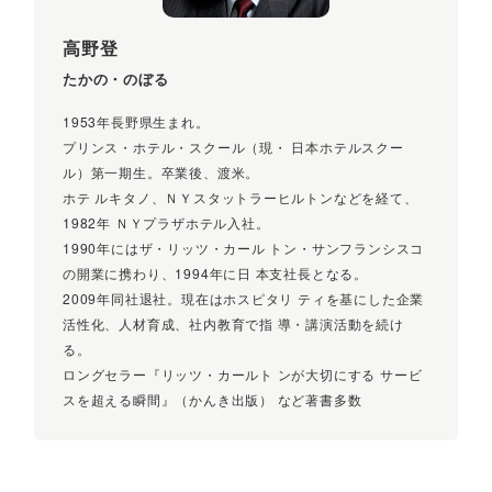
高野登
たかの・のぼる
1953年長野県生まれ。
プリンス・ホテル・スクール（現・ 日本ホテルスクー
ル）第一期生。卒業後、渡米。
ホテ ルキタノ、ＮＹスタットラーヒルトンなどを経て、
1982年 ＮＹプラザホテル入社。
1990年にはザ・リッツ・カール トン・サンフランシスコ
の開業に携わり、1994年に日 本支社長となる。
2009年同社退社。現在はホスピタリ ティを基にした企業
活性化、人材育成、社内教育で指 導・講演活動を続け
る。
ロングセラー『リッツ・カールト ンが大切にする サービ
スを超える瞬間』（かんき出版） など著書多数