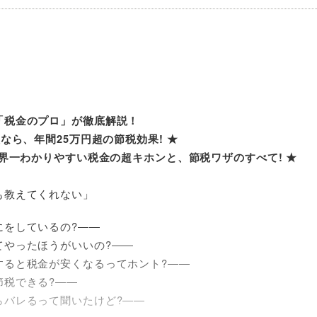
「税金のプロ」が徹底解説！
なら、年間25万円超の節税効果! ★
世界一わかりやすい税金の超キホンと、節税ワザのすべて! ★
も教えてくれない」
にをしているの?――
てやったほうがいいの?――
すると税金が安くなるってホント?――
節税できる?――
らバレるって聞いたけど?――