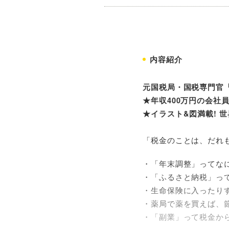
内容紹介
元国税局・国税専門官
★年収400万円の会社員
★イラスト&図満載! 
「税金のことは、だれ
・「年末調整」ってな
・「ふるさと納税」っ
・生命保険に入ったり
・薬局で薬を買えば、
・「副業」って税金か