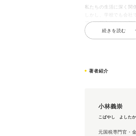
私たちの生活に深く関
しかし、学校でも会社
でも、税金のことを知
続きを読む
本書では税金のことを
像と、個人ができる節
社会人として賢く生き
著者紹介
小林義崇
こばやし よした
元国税専門官・