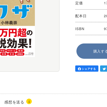
定価
1
配本日
2
ISBN
9
購入す
シェアする
感想を送る