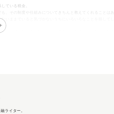
係している税金。
でも、その制度や仕組みについてきちんと教えてくれることは
らないままでいると気づかないうちにいろいろなことを損して
まったく知らない人に向けて、できるだけやさしく、わかりやす
税ワザをまとめました。
るための必須科目「税金」の世界一わかりやすい教科書です。
か
金融ライター。