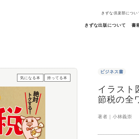
きずな倶楽部につい
きずな出版について
書
ビジネス書
気になる本
持ってる本
イラスト
節税の全
著者｜
小林義崇