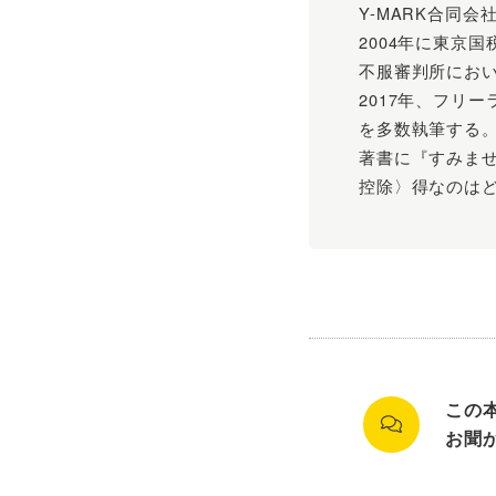
Y-MARK合同
2004年に東京
不服審判所にお
2017年、フリ
を多数執筆する
著書に『すみませ
控除〉得なのはど
この
お聞