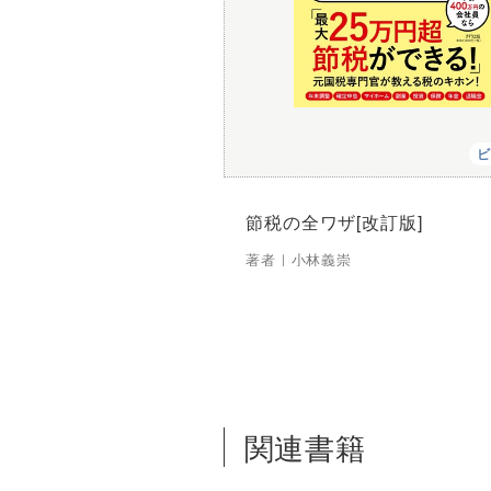
ビ
節税の全ワザ[改訂版]
著者｜
小林義崇
関連書籍