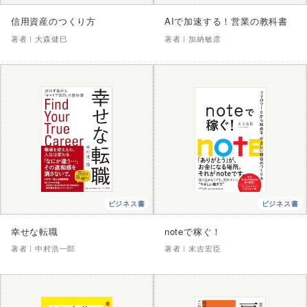
信用資産のつくり方
AIで加速する！営業の教科書
著者｜
大森健巳
著者｜
加納敏彦
ビジネス書
ビジネス書
幸せな転職
noteで稼ぐ！
著者｜
中村浩一郎
著者｜
末吉宏臣