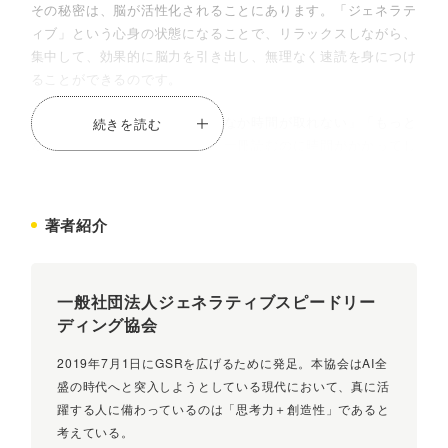
その秘密は、脳が活性化されることにあります。「ジェネラテ
ィブ」という心身の状態になることで、リラックスしながら、
集中して、効果的に脳力を引き出し、無理なく速読を身につけ
ることができるのです。
「読みたい本があるのに、なかなか時間が取れない」「もっと
続きを読む
たくさんの本が読みたいのに、一冊読むのに時間がかかってし
まう」「速読を習ったけれど、成果が出なかった」「もっと成
果を出したいことがある」当てはまる方は、ぜひ本書でGSR
を体験してみてください。
著者紹介
・GSRを可能にする3つの前提条件
一般社団法人ジェネラティブスピードリー
・なぜ、あの世界最強企業は「瞑想」を重視するのか？
ディング協会
・「速読の壁」が、あなたを遅読にさせている
2019年7月1日にGSRを広げるために発足。本協会はAI全
・スタンフォード大学博士の脳力開発法
盛の時代へと突入しようとしている現代において、真に活
躍する人に備わっているのは「思考力＋創造性」であると
・速読脳へ進化するための4ステップ
考えている。