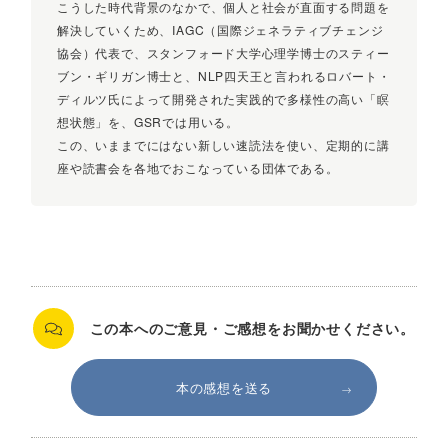
こうした時代背景のなかで、個人と社会が直面する問題を
・必要のない本を見極めるシンプルな方法
解決していくため、IAGC（国際ジェネラティブチェンジ
協会）代表で、スタンフォード大学心理学博士のスティー
・1冊10分以内で読書「ハイパークイック式GSR」
ブン・ギリガン博士と、NLP四天王と言われるロバート・
ディルツ氏によって開発された実践的で多様性の高い「瞑
・2冊の本の内容をひも付ける「リンク式GSR」
想状態」を、GSRでは用いる。
この、いままでにはない新しい速読法を使い、定期的に講
・GSRを最強の会議ツールとして活用する
座や読書会を各地でおこなっている団体である。
・資格取得や大学受験でGSRを活用する
・「幸福感」と「読書量」は比例する……etc.
この本へのご意見・ご感想を
お聞かせください。
本の感想を送る