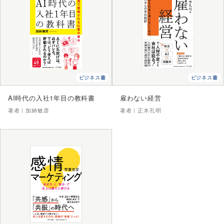
ビジネス書
ビジネス書
AI時代の入社1年目の教科書
雇わない経営
著者｜
加納敏彦
著者｜
正木孔明