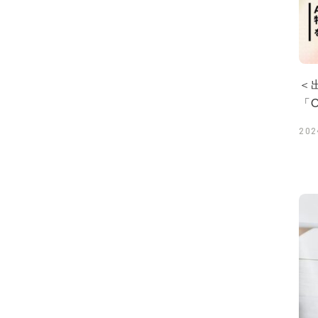
＜
「
202