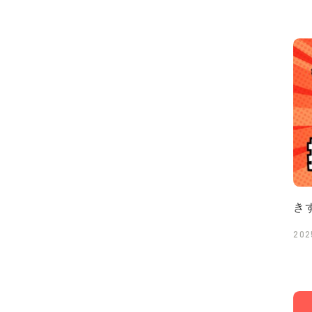
き
202