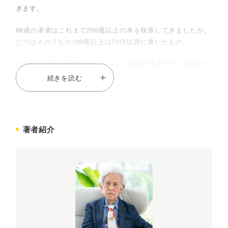
ぎます。
88歳の著者はこれまで200冊以上の本を執筆してきましたが、
じつはそのうちの100冊以上は70代以降に書いたもの。
むしろ、70代の時間こそ、もっとも執筆に専念できた時期だ
ったのです。
続きを読む
70歳だからといって過去のことばかりを振り返るのではな
く、70歳になったからこそ、さまざまなしがらみから解き放
たれ、
著者紹介
自分がやりたいこと、やってみたかったことに挑戦できます。
そのためのアドバイスをこの1冊にまとめました。
第1章 「歩ける」「食べられる」を長く保つ／第2章 「未知の
人」「未知の世界」に触れてみる／第3章 「使えるお金」「使
えないお金」を使い分ける／第4章 「病気をしたとき」「ケガ
をしたとき」に覚悟を決めておく／第5章 「恋愛」「セック