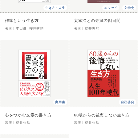
生き方・人生
エッセイ
文学史
作家という生き方
太宰治との奇跡の四日間
著者｜
本田健
櫻井秀勲
著者｜
櫻井秀勲
実用書
自己啓発
心をつかむ文章の書き方
60歳からの後悔しない生き方
著者｜
櫻井秀勲
著者｜
櫻井秀勲