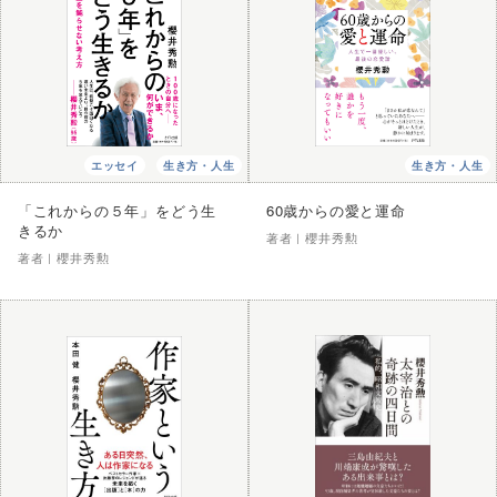
エッセイ
生き方・人生
生き方・人生
「これからの５年」をどう生
60歳からの愛と運命
きるか
著者｜
櫻井秀勲
著者｜
櫻井秀勲