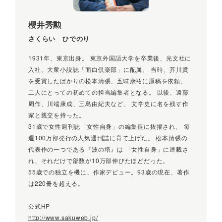
ス」を人生から閉め出さない／第6章 「家族の絆」「仲間の
絆」を断ち切らない／第7章 「したいこと」「しないこと」を
櫻井秀勲
決めておく／第8章 「80歳の自分」「90歳の自分」を楽しみ
さくらい ひでのり
に迎えよう／おわりに 70歳、あるいは70代という年齢で、あ
なたにしてほしい最後の1つ――
1931年、東京出身。 東京外国語大学を卒業後、光文社に
入社、大衆小説誌「面白倶楽部」に配属。 当時、芥川賞
を受賞したばかりの松本清張、五味康祐に原稿を依頼。
二人にとっての初めての担当編集者となる。 以後、遠藤
周作、川端康成、三島由紀夫など、 文学史に名を残す作
家と親交を持った。
31歳で女性週刊誌「女性自身」の編集長に抜擢され、 毎
週100万部発行の人気週刊誌に育て上げた。 松本清張の
代表作の一つである『波の塔』は 「女性自身」に連載さ
れ、それだけで部数が10万部伸びたほどだった。
55歳での独立を機に、作家デビュー。93歳の現在、著作
は220冊を超える。
公式HP
http://www.sakuweb.jp/