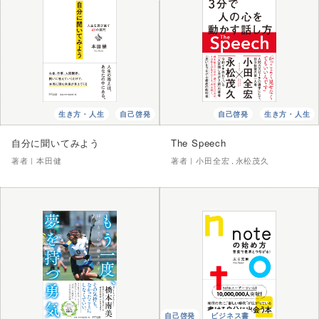
生き方・人生
自己啓発
自己啓発
生き方・人生
自分に聞いてみよう
The Speech
著者｜
本田健
著者｜
小田全宏
永松茂久
自己啓発
ビジネス書